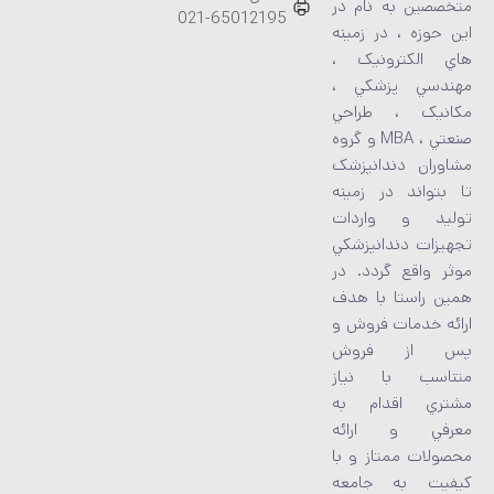
متخصصين به نام در
65012195-021
اين حوزه ، در زمينه
هاي الکترونيک ،
مهندسي پزشکي ،
مکانيک ، طراحي
صنعتي ، MBA و گروه
مشاوران دندانپزشک
تا بتواند در زمينه
توليد و واردات
تجهيزات دندانپزشکي
موثر واقع گردد. در
همين راستا با هدف
ارائه خدمات فروش و
پس از فروش
متناسب با نياز
مشتري اقدام به
معرفي و ارائه
محصولات ممتاز و با
کيفيت به جامعه