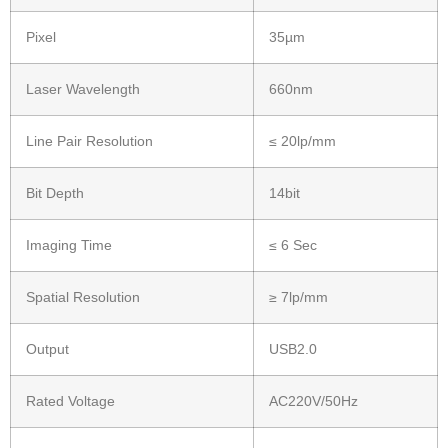
Pixel
35µm
Laser Wavelength
660nm
Line Pair Resolution
≤ 20lp/mm
Bit Depth
14bit
Imaging Time
≤ 6 Sec
Spatial Resolution
≥ 7lp/mm
Output
USB2.0
Rated Voltage
AC220V/50Hz