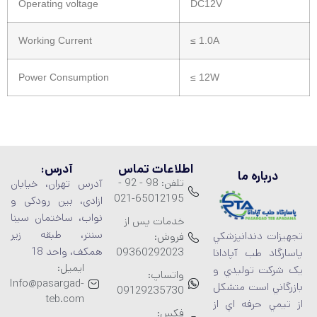
Operating voltage
DC12V
Working Current
≤ 1.0A
Power Consumption
≤ 12W
اطلاعات تماس
آدرس:
درباره ما
تلفن: 98 - 92 -
آدرس تهران، خیابان
65012195-021
ازادی، بین رودکی و
نواب، ساختمان سینا
خدمات پس از
سنتر، طبقه زیر
تجهيزات دندانپزشکي
فروش:
همکف، واحد 18
09360292023
پاسارگاد طب آپادانا
ایمیل:
يک شرکت توليدي و
واتساپ:
Info@pasargad-
بازرگاني است متشکل
09129235730
teb.com
از تيمي حرفه اي از
فکس: