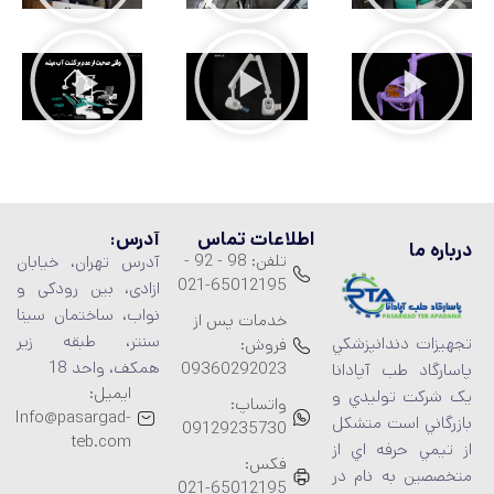
اطلاعات تماس
آدرس:
درباره ما
تلفن: 98 - 92 -
آدرس تهران، خیابان
65012195-021
ازادی، بین رودکی و
نواب، ساختمان سینا
خدمات پس از
سنتر، طبقه زیر
تجهيزات دندانپزشکي
فروش:
همکف، واحد 18
09360292023
پاسارگاد طب آپادانا
ایمیل:
يک شرکت توليدي و
واتساپ:
Info@pasargad-
بازرگاني است متشکل
09129235730
teb.com
از تيمي حرفه اي از
فکس:
متخصصين به نام در
65012195-021