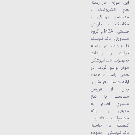
اين حوزه ، در زمينه
هاي الکترونيک ،
مهندسي پزشکي ،
مکانيک ، طراحي
صنعتي ، MBA و گروه
مشاوران دندانپزشک
تا بتواند در زمينه
توليد و واردات
تجهيزات دندانپزشکي
موثر واقع گردد. در
همين راستا با هدف
ارائه خدمات فروش و
پس از فروش
متناسب با نياز
مشتري اقدام به
معرفي و ارائه
محصولات ممتاز و با
کيفيت به جامعه
دندانپزشکي نموده